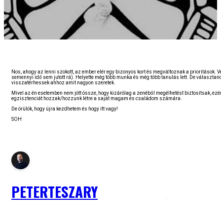
Nos, ahogy az lenni szokott, az ember elér egy bizonyos kort és megváltoznak a prioritások. 
semennyi idő sem jutott rá). Helyette még több munka és még több tanulás lett. De választano
visszatérhessek ahhoz amit nagyon szeretek.
Mivel az én esetemben nem jött össze, hogy kizárólag a zenéből megélhetést biztosítsak, ezér
egzisztenciát hozzak/hozzunk létre a saját magam és családom számára.
De örülök, hogy újra kezdhetem és hogy itt vagy!
SOH
PETERTESZARY